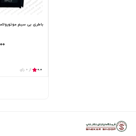
باطری بی سیم موتورولامدل 
00
0.0
از 0 رای