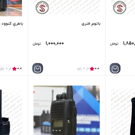
باتوم فنری
باطري كنوود مدل
1,000,000
1,850
تومان
تومان
0.0
0.0
از 0 رای
از 0 رای