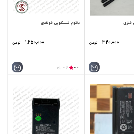
 فلزی
باتوم تلسکوپی فولادی
1,250,000
320,000
تومان
تومان
0.0
از 0 رای