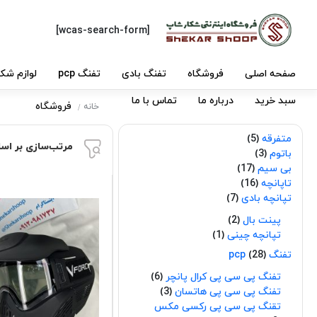
[wcas-search-form]
صفحه اصلی
فروشگاه
تفنگ بادی
تفنگ pcp
لوازم شکا
سبد خرید
درباره ما
تماس با ما
فروشگاه
خانه
متفرقه
5
مرتب‌سازی بر اس
باتوم
3
بی سیم
17
تاپانچه
16
تپانچه بادی
7
پینت بال
2
تپانچه چینی
1
تفنگ pcp
28
تفنگ پی سی پی کرال پانچر
6
تفنگ پی سی پی هاتسان
3
تقنگ پی سی پی رکسی مکس