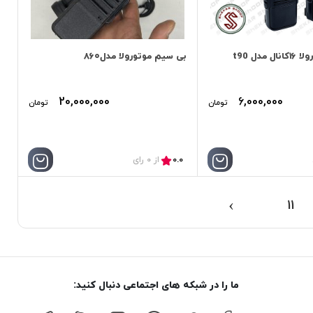
مدل t90
بی سیم موتورولا مدل۸۶۰
20,000,000
6,000,000
تومان
تومان
0.0
از 0 رای
›
11
ما را در شبکه های اجتماعی دنبال کنید: