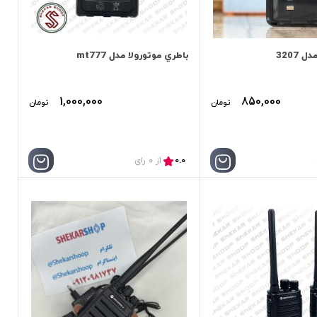
 3207
باطري موتورولا مدل mt777
1,000,000
850,000
تومان
تومان
0.0
از 0 رای