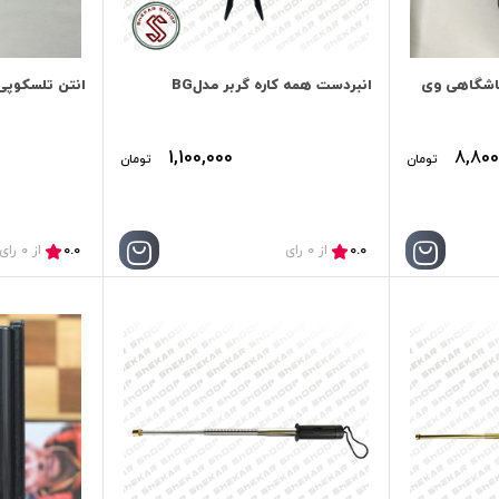
V ماسک باشگاهی وی
انبردست همه کاره گربر مدلBG
انتن تلسکوپی
1,100,000
8,800
تومان
تومان
0.0
0.0
از 0 رای
از 0 رای