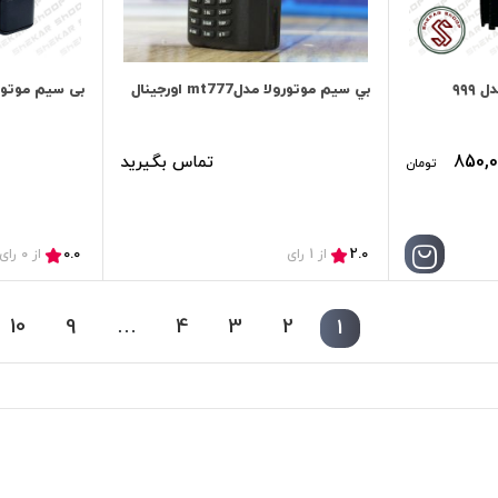
۹۹۹
بي سيم موتورولا مدلmt777 اورجينال
بی سیم موتورولا ۱۶کانال 
850,0
تماس بگیرید
تومان
0.0
2.0
از 1 رای
از 0 رای
10
9
…
4
3
2
1